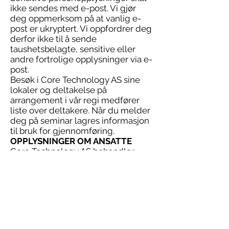
ikke sendes med e-post. Vi gjør
deg oppmerksom på at vanlig e-
post er ukryptert. Vi oppfordrer deg
derfor ikke til å sende
taushetsbelagte, sensitive eller
andre fortrolige opplysninger via e-
post.
Besøk i Core Technology AS sine
lokaler og deltakelse på
arrangement i vår regi medfører
liste over deltakere. Når du melder
deg på seminar lagres informasjon
til bruk for gjennomføring.
OPPLYSNINGER OM ANSATTE
Core Technology AS behandler
personopplysninger om sine
ansatte for å administrere lønn og
personalansvar. Det er daglig leder
som har det daglige ansvaret for
dette. Det registreres nødvendige
opplysninger for utbetaling av lønn,
for eksempel grunndata, lønnsnivå,